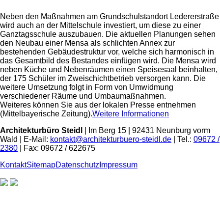
Neben den Maßnahmen am Grundschulstandort Ledererstraße
wird auch an der Mittelschule investiert, um diese zu einer
Ganztagsschule auszubauen. Die aktuellen Planungen sehen
den Neubau einer Mensa als schlichten Annex zur
bestehenden Gebäudestruktur vor, welche sich harmonisch in
das Gesamtbild des Bestandes einfügen wird. Die Mensa wird
neben Küche und Nebenräumen einen Speisesaal beinhalten,
der 175 Schüler im Zweischichtbetrieb versorgen kann. Die
weitere Umsetzung folgt in Form von Umwidmung
verschiedener Räume und Umbaumaßnahmen.
Weiteres können Sie aus der lokalen Presse entnehmen
(Mittelbayerische Zeitung).
Weitere Informationen
Architekturbüro Steidl
| Im Berg 15 | 92431 Neunburg vorm
Wald | E-Mail:
kontakt@architekturbuero-steidl.de
| Tel.:
09672 /
2380
| Fax: 09672 / 622675
Kontakt
Sitemap
Datenschutz
Impressum