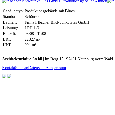
Gebäudetyp:
Produktionsgebäude mit Büros
Standort:
Schönsee
Bauherr:
Firma Irlbacher Blickpunkt Glas GmbH
Leistung:
LPH 1-9
Bauzeit:
03/08 - 11/08
BRI:
22327 m³
HNF:
991 m²
Architekturbüro Steidl
| Im Berg 15 | 92431 Neunburg vorm Wald |
Kontakt
Sitemap
Datenschutz
Impressum