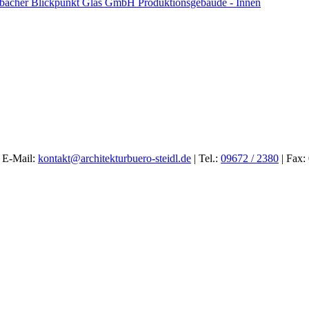
 E-Mail:
kontakt@architekturbuero-steidl.de
| Tel.:
09672 / 2380
| Fax: