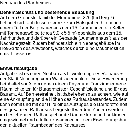
Neubau des Pfarrheimes.
Denkmalschutz und bestehende Bebauung
Auf dem Grundstück mit der Flurnummer 226 (Im Berg 7)
befindet sich auf dessen Grenze zum Halsgraben hin neben
einem Teil der Burgmauer aus dem 15. Jahrhundert ein Keller
mit Tonnengewölbe (circa 9,0 x 5,5 m) ebenfalls aus dem 15.
Jahrhundert und darüber ein Gebäude („Altmannhaus“) aus der
Nachkriegszeit. Zudem befindet sich ein Nebengebäude im
Hof/Garten des Anwesens, welches durch eine Mauer restlich
umschlossen ist.
Entwurfsaufgabe
Aufgabe ist es einen Neubau als Erweiterung des Rathauses
der Stadt Neunburg vorm Wald zu errichten. Diese Erweiterung
beinhaltet vor Allem neben einem Foyer und Trauzimmer neue
Räumlichkeiten für Bürgermeister, Geschäftsleitung und für das
Bauamt. Auf Barrierefreiheit ist dabei ebenso zu achten, wie auf
eine Anknüpfung an die Höhen des Rathausbestandes. Zudem
kann somit und mit der Hilfe eines Aufzuges die Barrierefreiheit
des gesamten Rathauses hergestellt werden. Zudem werden
im bestehenden Rathausgebäude Räume für neue Funktionen
umgewidmet und erfüllen zusammen mit dem Erweiterungsbau
den aktuellen Raumbedarf des Rathauses.