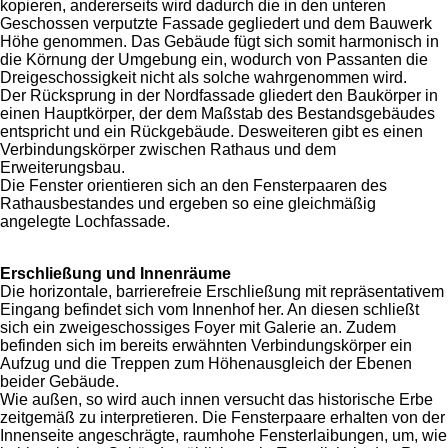
kopieren, andererseits wird dadurch die in den unteren
Geschossen verputzte Fassade gegliedert und dem Bauwerk
Höhe genommen. Das Gebäude fügt sich somit harmonisch in
die Körnung der Umgebung ein, wodurch von Passanten die
Dreigeschossigkeit nicht als solche wahrgenommen wird.
Der Rücksprung in der Nordfassade gliedert den Baukörper in
einen Hauptkörper, der dem Maßstab des Bestandsgebäudes
entspricht und ein Rückgebäude. Desweiteren gibt es einen
Verbindungskörper zwischen Rathaus und dem
Erweiterungsbau.
Die Fenster orientieren sich an den Fensterpaaren des
Rathausbestandes und ergeben so eine gleichmäßig
angelegte Lochfassade.
Erschließung und Innenräume
Die horizontale, barrierefreie Erschließung mit repräsentativem
Eingang befindet sich vom Innenhof her. An diesen schließt
sich ein zweigeschossiges Foyer mit Galerie an. Zudem
befinden sich im bereits erwähnten Verbindungskörper ein
Aufzug und die Treppen zum Höhenausgleich der Ebenen
beider Gebäude.
Wie außen, so wird auch innen versucht das historische Erbe
zeitgemäß zu interpretieren. Die Fensterpaare erhalten von der
Innenseite angeschrägte, raumhohe Fensterlaibungen, um, wie